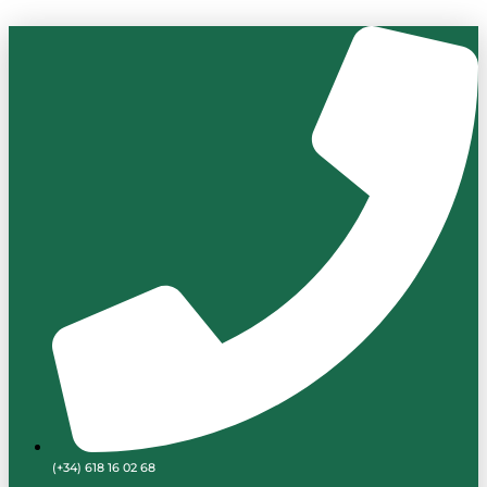
Ir
al
contenido
(+34) 618 16 02 68